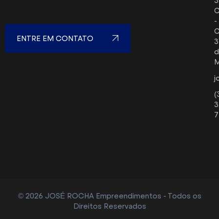
3
C
-
C
ENTRE EM CONTATO
3
d
j
(
3
7
© 2026 JOSÉ ROCHA Empreendimentos - Todos os
Direitos Reservados