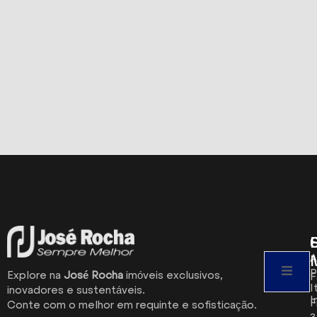
A
P
Explore na
José Rocha
imóveis exclusivos,
F
I
inovadores e sustentáveis.
I
F
Conte com o melhor em requinte e sofisticação.