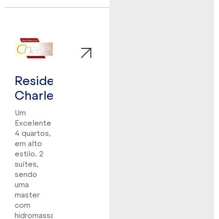
Residencial
Charleville
Um
Excelente
4 quartos,
em alto
estilo. 2
suítes,
sendo
uma
master
com
hidromassagem,