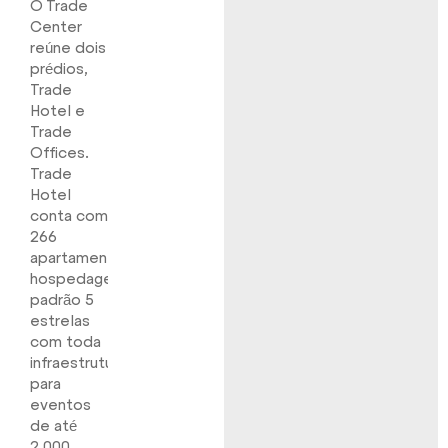
O Trade
Center
reúne dois
prédios,
Trade
Hotel e
Trade
Offices.
Trade
Hotel
conta com
266
apartamentos,
hospedagem
padrão 5
estrelas
com toda
infraestrutura
para
eventos
de até
2.000