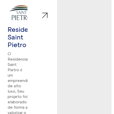
Residencial
Saint
Pietro
O
Residencial
Saint
Pietro é
um
empreendimento
de alto
luxo, Seu
projeto foi
elaborado
de forma a
valorizar o