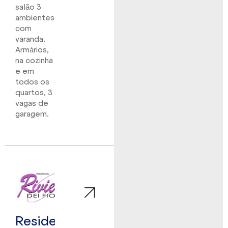
salão 3
ambientes
com
varanda.
Armários,
na cozinha
e em
todos os
quartos, 3
vagas de
garagem.
Residencial