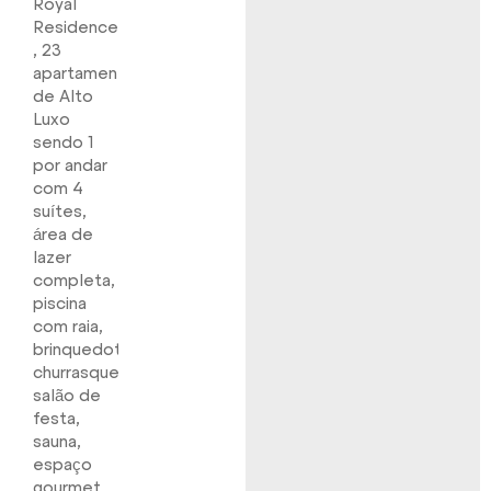
Royal
Residence
, 23
apartamentos
de Alto
Luxo
sendo 1
por andar
com 4
suítes,
área de
lazer
completa,
piscina
com raia,
brinquedoteca,
churrasqueira,
salão de
festa,
sauna,
espaço
gourmet,