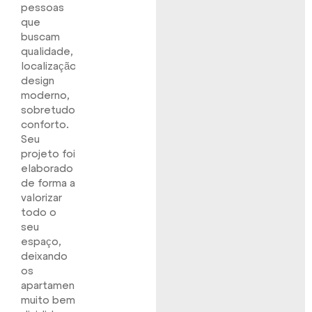
pessoas
que
buscam
qualidade,
localização,
design
moderno,
sobretudo
conforto.
Seu
projeto foi
elaborado
de forma a
valorizar
todo o
seu
espaço,
deixando
os
apartamentos
muito bem