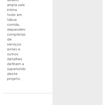
lavabo,
ampla sala
intima
todo em
tabua
corrida,
dependências
completas
de
serviços
estes e
outros
detalhes
definem a
superioridade
deste
projeto.