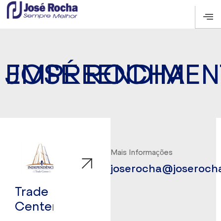
EMPREENDIMEN
JOSÉ ROCHA
Mais Informações
joserocha@joseroch
Trade
Center