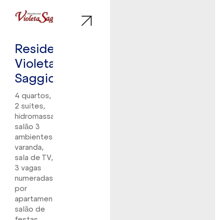
Residencial
Violeta
Saggioro
4 quartos,
2 suítes,
hidromassagem,
salão 3
ambientes,
varanda,
sala de TV,
3 vagas
numeradas
por
apartamento,
salão de
festas,