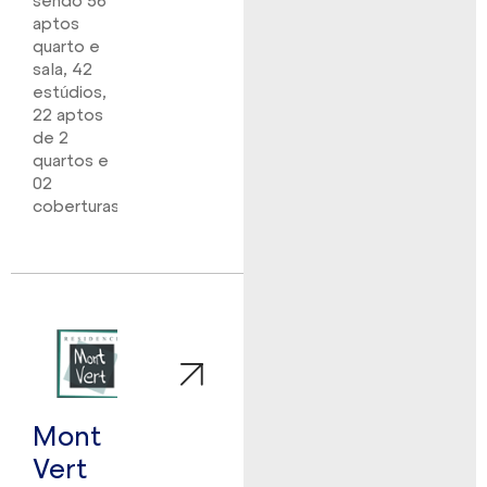
sendo 56
aptos
quarto e
sala, 42
estúdios,
22 aptos
de 2
quartos e
02
coberturas.
Mont
Vert