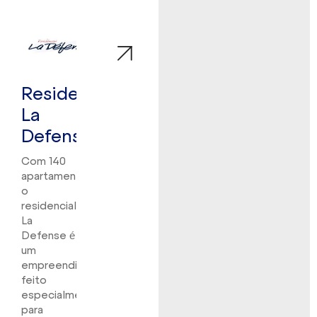
Residencial
La
Defense
Com 140
apartamentos
o
residencial
La
Defense é
um
empreendimento
feito
especialmente
para